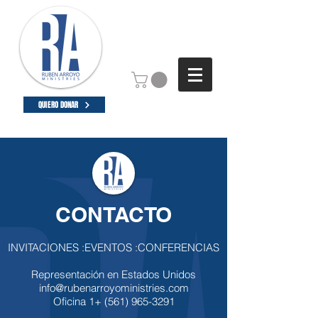
QUIERO DONAR
CONTACTO
INVITACIONES :EVENTOS :CONFERENCIAS
Representación en Estados Unidos
info@rubenarroyoministries.com
Oficina 1+
(561) 965-3291